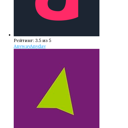
Рейтинг: 3.5 из 5
AnywayAnyday