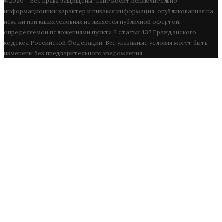
@2020 - Все права защищены. Сайт носит исключительно
информационный характер и никакая информация, опубликованная на
нём, ни при каких условиях не является публичной офертой,
определяемой положениями пункта 2 статьи 437 Гражданского
кодекса Российской Федерации. Все указанные условия могут быть
изменены без предварительного уведомления.