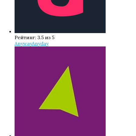
Рейтинг: 3.5 из 5
AnywayAnyday