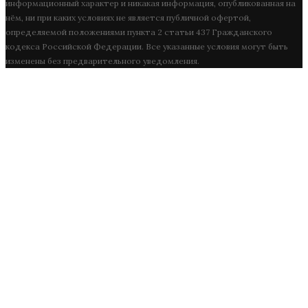
информационный характер и никакая информация, опубликованная на
нём, ни при каких условиях не является публичной офертой,
определяемой положениями пункта 2 статьи 437 Гражданского
кодекса Российской Федерации. Все указанные условия могут быть
изменены без предварительного уведомления.