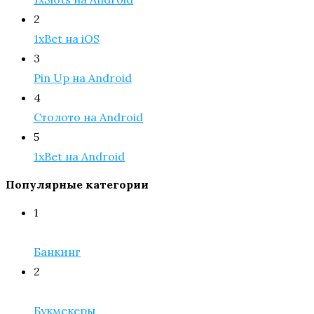
2
1xBet на iOS
3
Pin Up на Android
4
Столото на Android
5
1xBet на Android
Популярные категории
1
Банкинг
2
Букмекеры