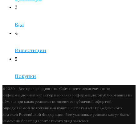
3
Еда
4
Инвестиции
5
Покупки
@2020 - Все права защищены. Сайт носит исключительно
информационный характер и никакая информация, опубликованная на
нём, ни при каких условиях не является публичной офертой,
определяемой положениями пункта 2 статьи 437 Гражданского
кодекса Российской Федерации. Все указанные условия могут быть
изменены без предварительного уведомления.