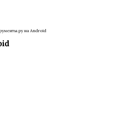
ументы.ру на Android
oid