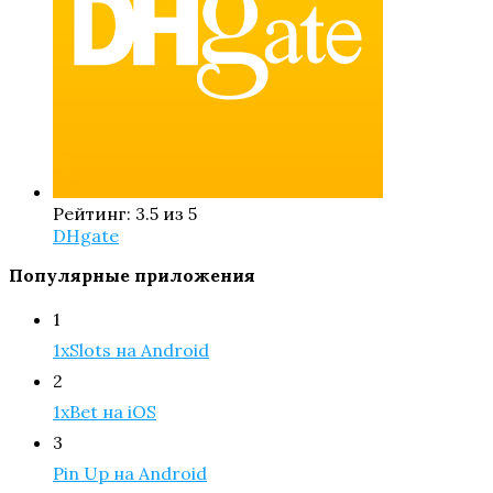
Рейтинг: 3.5 из 5
DHgate
Популярные приложения
1
1xSlots на Android
2
1xBet на iOS
3
Pin Up на Android