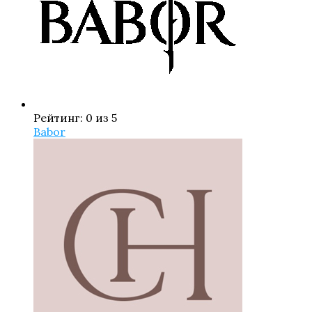
Рейтинг: 0 из 5
Babor