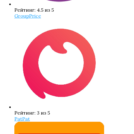
Рейтинг: 4.5 из 5
GroupPrice
Рейтинг: 3 из 5
PatPat