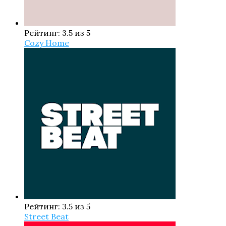
Рейтинг: 3.5 из 5
Cozy Home
Рейтинг: 3.5 из 5
Street Beat