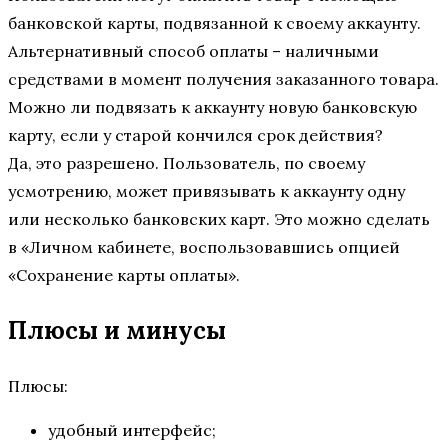
банковской карты, подвязанной к своему аккаунту.
Альтернативный способ оплаты – наличными
средствами в момент получения заказанного товара.
Можно ли подвязать к аккаунту новую банковскую
карту, если у старой кончился срок действия?
Да, это разрешено. Пользователь, по своему
усмотрению, может привязывать к аккаунту одну
или несколько банковских карт. Это можно сделать
в «Личном кабинете, воспользовавшись опцией
«Сохранение карты оплаты».
Плюсы и минусы
Плюсы:
удобный интерфейс;