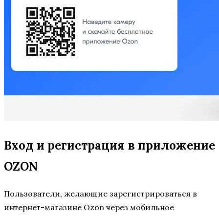
Вход и регистрация в приложение
OZON
Пользователи, желающие зарегистрироваться в
интернет-магазине Ozon через мобильное