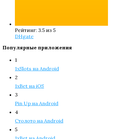
Рейтинг: 3.5 из 5
DHgate
Популярные приложения
1
1xSlots на Android
2
1xBet на iOS
3
Pin Up на Android
4
Столото на Android
5
1xBet на Android