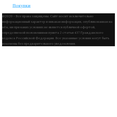
Покупки
@2020 - Все права защищены. Сайт носит исключительно
информационный характер и никакая информация, опубликованная на
нём, ни при каких условиях не является публичной офертой,
определяемой положениями пункта 2 статьи 437 Гражданского
кодекса Российской Федерации. Все указанные условия могут быть
изменены без предварительного уведомления.