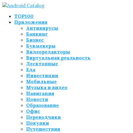
TOP100
Приложения
Антивирусы
Банкинг
Бизнес
Букмекеры
Видеоредакторы
Виртуальная реальность
Десктопные
Еда
Инвестиции
Мобильные
Музыка и видео
Навигация
Новости
Образование
Офис
Переводчики
Покупки
Путешествия