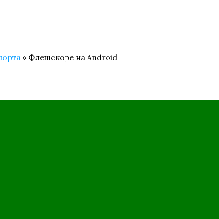
порта
»
Флешскоре на Android