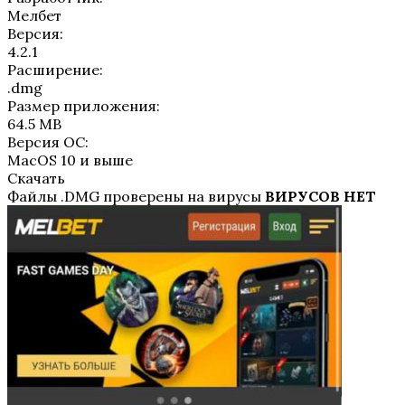
Мелбет
Версия:
4.2.1
Расширение:
.dmg
Размер приложения:
64.5 MB
Версия ОС:
MacOS 10 и выше
Скачать
Файлы .DMG проверены на вирусы
ВИРУСОВ НЕТ