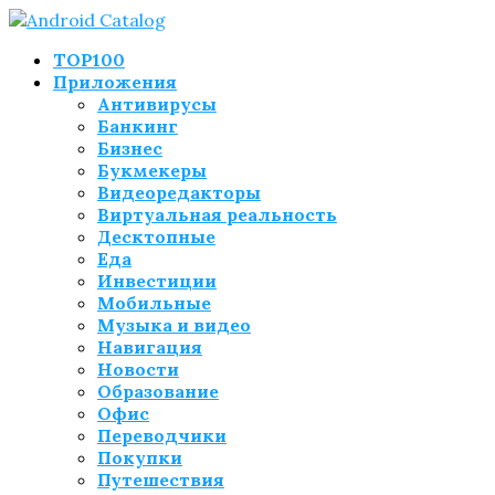
TOP100
Приложения
Антивирусы
Банкинг
Бизнес
Букмекеры
Видеоредакторы
Виртуальная реальность
Десктопные
Еда
Инвестиции
Мобильные
Музыка и видео
Навигация
Новости
Образование
Офис
Переводчики
Покупки
Путешествия