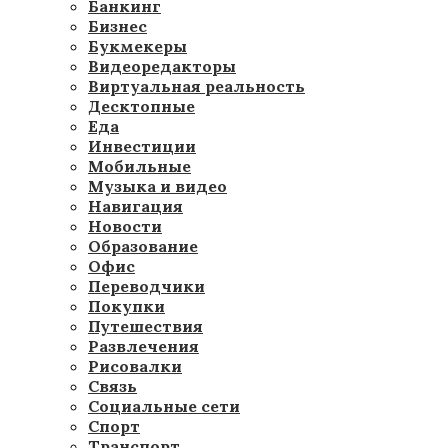
Банкинг
Бизнес
Букмекеры
Видеоредакторы
Виртуальная реальность
Десктопные
Еда
Инвестиции
Мобильные
Музыка и видео
Навигация
Новости
Образование
Офис
Переводчики
Покупки
Путешествия
Развлечения
Рисовалки
Связь
Социальные сети
Спорт
Транспорт