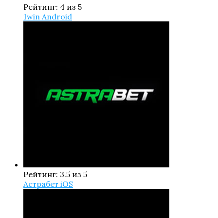
Рейтинг: 4 из 5
1win Android
Рейтинг: 3.5 из 5
Астрабет iOS