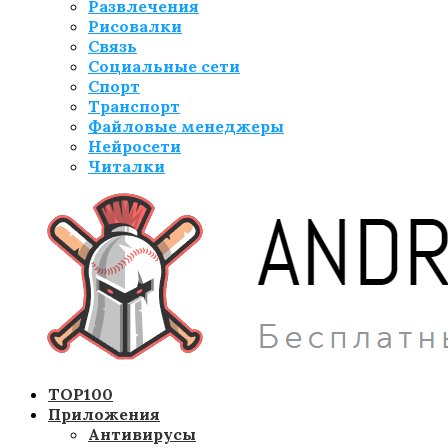
Развлечения
Рисовалки
Связь
Социальные сети
Спорт
Транспорт
Файловые менеджеры
Нейросети
Читалки
TOP100
Приложения
Антивирусы