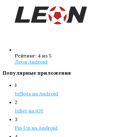
Рейтинг: 4 из 5
Леон Android
Популярные приложения
1
1xSlots на Android
2
1xBet на iOS
3
Pin Up на Android
4