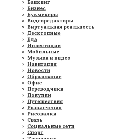
Банкинг
Бизнес
Букмекеры
Видеоредакторы
Виртуальная реальность
Десктопные
Еда
Инвестиции
Мобильные
Музыка и видео
Навигация
Новости
Образование
Офис
Переводчики
Покупки
Путешествия
Развлечения
Рисовалки
Связь
Социальные сети
Спорт
Транспорт