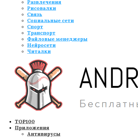
Развлечения
Рисовалки
Связь
Социальные сети
Спорт
Транспорт
Файловые менеджеры
Нейросети
Читалки
TOP100
Приложения
Антивирусы