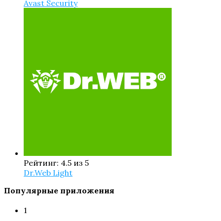
Avast Security
Рейтинг: 4.5 из 5
Dr.Web Light
Популярные приложения
1