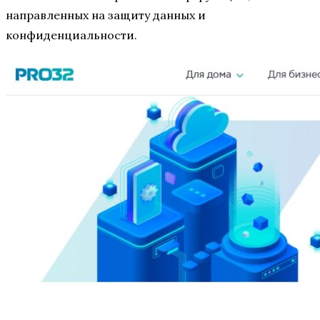
направленных на защиту данных и
конфиденциальности.