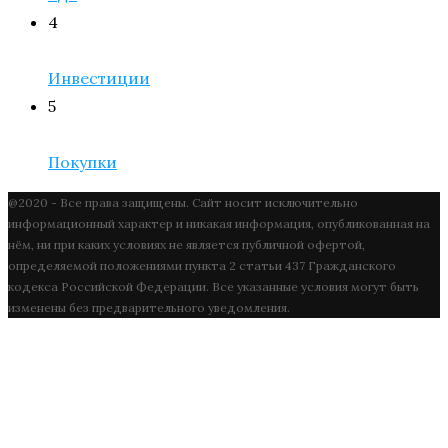
4
Инвестиции
5
Покупки
@2020 - Все права защищены. Сайт носит исключительно
информационный характер и никакая информация, опубликованная на
нём, ни при каких условиях не является публичной офертой,
определяемой положениями пункта 2 статьи 437 Гражданского
кодекса Российской Федерации. Все указанные условия могут быть
изменены без предварительного уведомления.